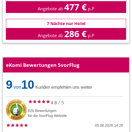
477 €
Angebote ab
p.P
7 Nächte nur Hotel
286 €
Angebote ab
p.P
eKomi Bewertungen 5vorFlug
9
10
von
Kunden empfehlen uns weiter
4.8
/
5
826
Bewertungen
für die
5vorFlug
Website
05.08.2026 14:26