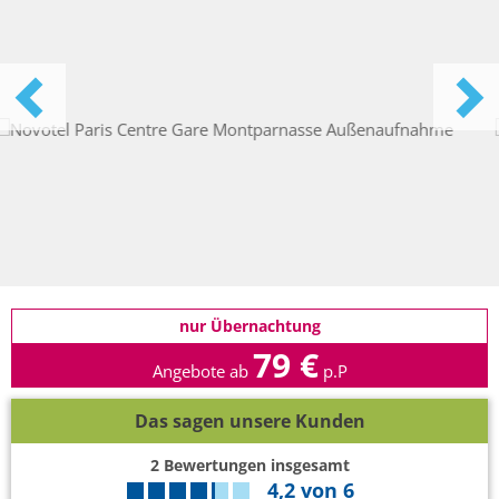
nur Übernachtung
79 €
Angebote ab
p.P
Das sagen unsere Kunden
2
Bewertungen insgesamt
4,2
von
6