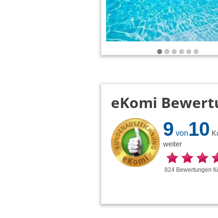
eKomi Bewert
9
10
von
K
weiter
824
Bewertungen
f