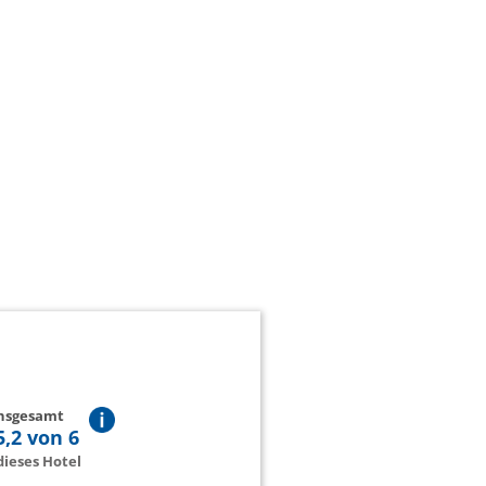
insgesamt
5,2 von 6
ieses Hotel