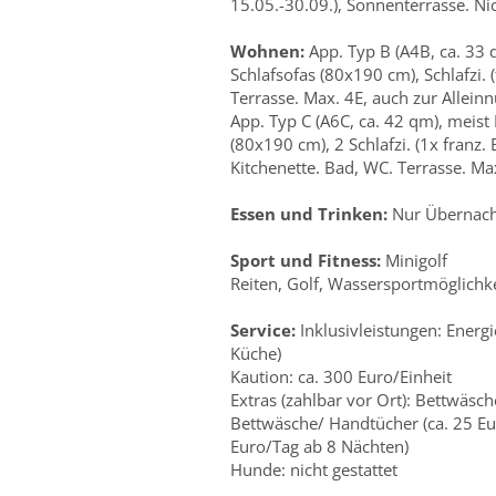
15.05.-30.09.), Sonnenterrasse. Nicht
Wohnen:
App. Typ B (A4B, ca. 33
Schlafsofas (80x190 cm), Schlafzi. (
Terrasse. Max. 4E, auch zur Allein
App. Typ C (A6C, ca. 42 qm), meis
(80x190 cm), 2 Schlafzi. (1x franz. 
Kitchenette. Bad, WC. Terrasse. Ma
Essen und Trinken:
Nur Übernach
Sport und Fitness:
Minigolf
Reiten, Golf, Wassersportmöglichke
Service:
Inklusivleistungen: Energi
Küche)
Kaution: ca. 300 Euro/Einheit
Extras (zahlbar vor Ort): Bettwäsch
Bettwäsche/ Handtücher (ca. 25 Eu
Euro/Tag ab 8 Nächten)
Hunde: nicht gestattet