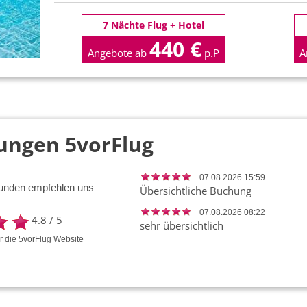
7 Nächte Flug + Hotel
440 €
Angebote ab
p.P
A
ungen 5vorFlug
07.08.2026 15:59
unden empfehlen uns
Übersichtliche Buchung
07.08.2026 08:22
4.8
/
5
sehr übersichtlich
ür die
5vorFlug
Website