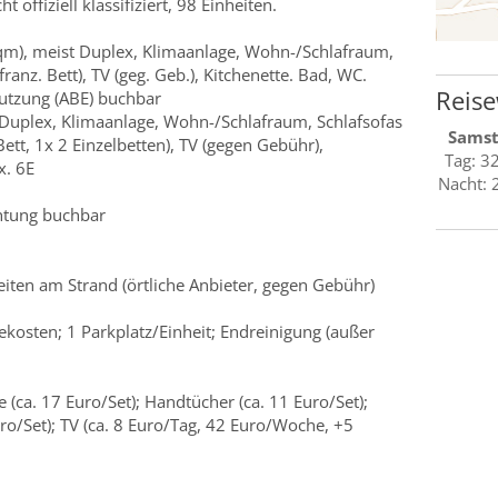
 offiziell klassifiziert, 98 Einheiten.
 qm), meist Duplex, Klimaanlage, Wohn-/Schlafraum,
franz. Bett), TV (geg. Geb.), Kitchenette. Bad, WC.
Reise
nutzung (ABE) buchbar
t Duplex, Klimaanlage, Wohn-/Schlafraum, Schlafsofas
Sams
Bett, 1x 2 Einzelbetten), TV (gegen Gebühr),
Tag: 3
x. 6E
Nacht: 
tung buchbar
iten am Strand (örtliche Anbieter, gegen Gebühr)
ekosten; 1 Parkplatz/Einheit; Endreinigung (außer
e (ca. 17 Euro/Set); Handtücher (ca. 11 Euro/Set);
ro/Set); TV (ca. 8 Euro/Tag, 42 Euro/Woche, +5