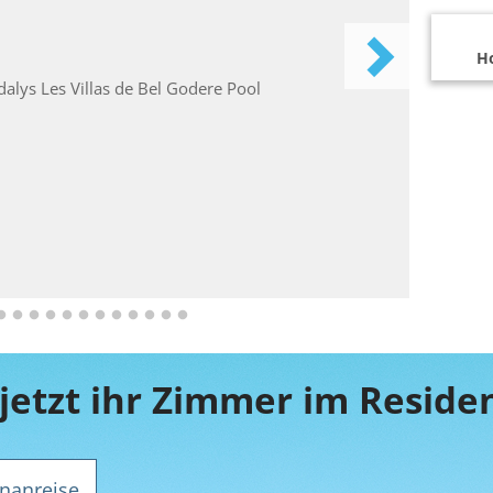
Ho
nanreise