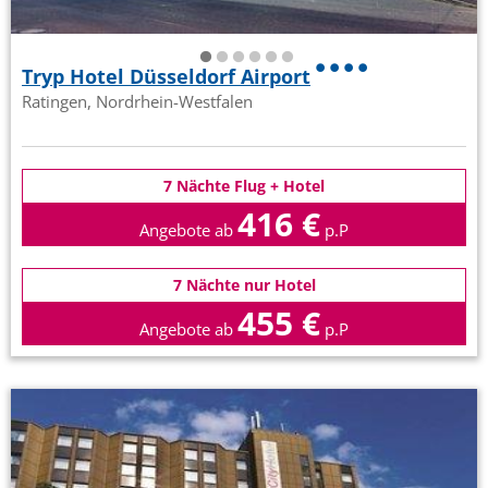
Tryp Hotel Düsseldorf Airport
Ratingen, Nordrhein-Westfalen
7 Nächte Flug + Hotel
416 €
Angebote ab
p.P
7 Nächte nur Hotel
455 €
Angebote ab
p.P