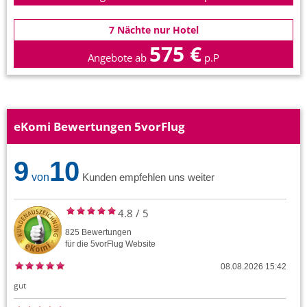
7 Nächte nur Hotel
575 €
Angebote ab
p.P
eKomi Bewertungen 5vorFlug
9
10
von
Kunden empfehlen uns weiter
4.8
/
5
825
Bewertungen
für die
5vorFlug
Website
08.08.2026 15:42
gut