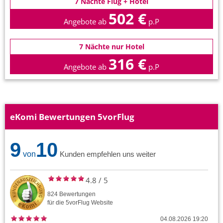
7 Nächte Flug + Hotel
502 €
Angebote ab
p.P
7 Nächte nur Hotel
316 €
Angebote ab
p.P
eKomi Bewertungen 5vorFlug
9
10
von
Kunden empfehlen uns weiter
4.8
/
5
824
Bewertungen
für die
5vorFlug
Website
04.08.2026 19:20