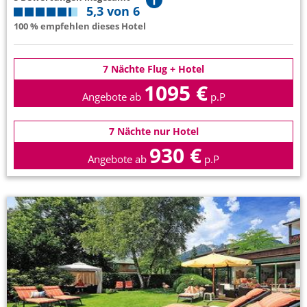
5,3 von 6
100 % empfehlen dieses Hotel
7 Nächte Flug + Hotel
1095 €
Angebote ab
p.P
7 Nächte nur Hotel
930 €
Angebote ab
p.P