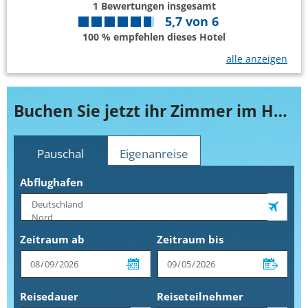
1
Bewertungen insgesamt
5,7
von
6
100 % empfehlen dieses Hotel
alle anzeigen
Buchen Sie jetzt ihr Zimmer im Holiday Inn München Leuchtenbergring
Pauschal
Eigenanreise
Abflughafen
Zeitraum ab
Zeitraum bis
Reisedauer
Reiseteilnehmer