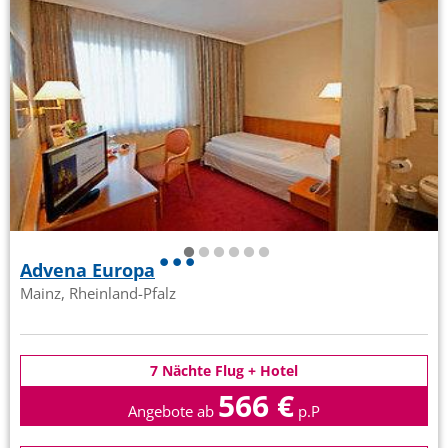
Advena Europa
Mainz, Rheinland-Pfalz
7 Nächte Flug + Hotel
566 €
Angebote ab
p.P