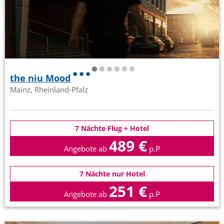
the niu Mood
Mainz, Rheinland-Pfalz
7 Nächte Flug + Hotel
489 €
Angebote ab
p.P
7 Nächte nur Hotel
251 €
Angebote ab
p.P