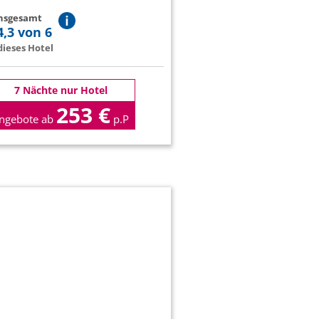
insgesamt
4,3 von 6
ieses Hotel
7 Nächte nur Hotel
253 €
ngebote ab
p.P