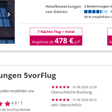
Hotelbewertungen
2 Bewertungen 
von Gästen:
50 % empfehlen d
7 Nächte Flug + Hotel
478 €
Angebote ab
p.P
A
ungen 5vorFlug
07.08.2026 15:59
unden empfehlen uns
Übersichtliche Buchung
07.08.2026 08:22
4.8
/
5
sehr übersichtlich
ür die
5vorFlug
Website