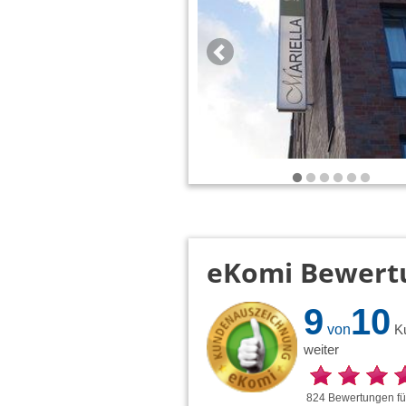
eKomi Bewert
9
10
von
K
weiter
824
Bewertungen
f