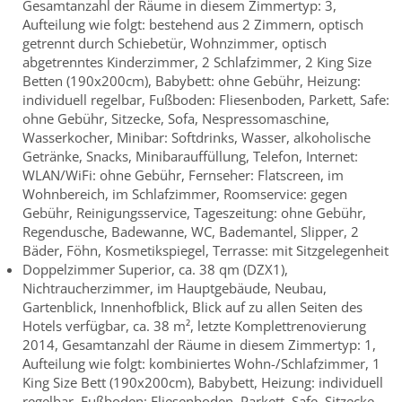
Gesamtanzahl der Räume in diesem Zimmertyp: 3,
Aufteilung wie folgt: bestehend aus 2 Zimmern, optisch
getrennt durch Schiebetür, Wohnzimmer, optisch
abgetrenntes Kinderzimmer, 2 Schlafzimmer, 2 King Size
Betten (190x200cm), Babybett: ohne Gebühr, Heizung:
individuell regelbar, Fußboden: Fliesenboden, Parkett, Safe:
ohne Gebühr, Sitzecke, Sofa, Nespressomaschine,
Wasserkocher, Minibar: Softdrinks, Wasser, alkoholische
Getränke, Snacks, Minibarauffüllung, Telefon, Internet:
WLAN/WiFi: ohne Gebühr, Fernseher: Flatscreen, im
Wohnbereich, im Schlafzimmer, Roomservice: gegen
Gebühr, Reinigungsservice, Tageszeitung: ohne Gebühr,
Regendusche, Badewanne, WC, Bademantel, Slipper, 2
Bäder, Föhn, Kosmetikspiegel, Terrasse: mit Sitzgelegenheit
Doppelzimmer Superior, ca. 38 qm (DZX1),
Nichtraucherzimmer, im Hauptgebäude, Neubau,
Gartenblick, Innenhofblick, Blick auf zu allen Seiten des
Hotels verfügbar, ca. 38 m², letzte Komplettrenovierung
2014, Gesamtanzahl der Räume in diesem Zimmertyp: 1,
Aufteilung wie folgt: kombiniertes Wohn-/Schlafzimmer, 1
King Size Bett (190x200cm), Babybett, Heizung: individuell
regelbar, Fußboden: Fliesenboden, Parkett, Safe, Sitzecke,