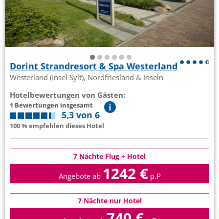
Dorint Strandresort & Spa Westerland
Westerland (Insel Sylt), Nordfriesland & Inseln
Hotelbewertungen von Gästen:
1 Bewertungen insgesamt
5,3 von 6
100 % empfehlen dieses Hotel
7 Nächte Flug + Hotel
1242 €
Angebote ab
p.P
7 Nächte nur Hotel
740 €