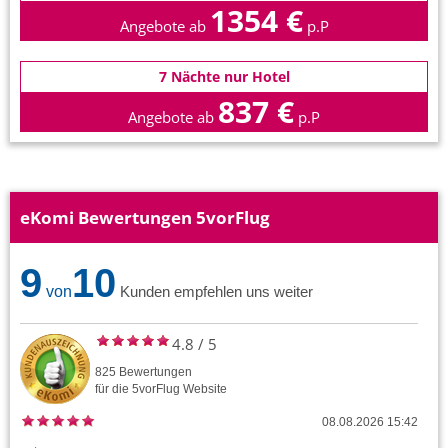
1354 €
Angebote ab
p.P
7 Nächte nur Hotel
837 €
Angebote ab
p.P
eKomi Bewertungen 5vorFlug
9
10
von
Kunden empfehlen uns weiter
4.8
/
5
825
Bewertungen
für die
5vorFlug
Website
08.08.2026 15:42