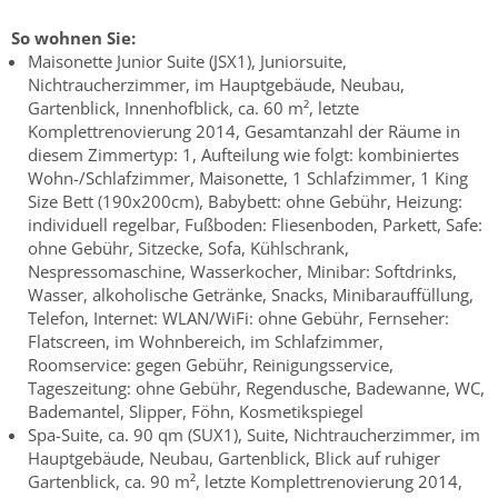
So wohnen Sie:
Maisonette Junior Suite (JSX1), Juniorsuite,
Nichtraucherzimmer, im Hauptgebäude, Neubau,
Gartenblick, Innenhofblick, ca. 60 m², letzte
Komplettrenovierung 2014, Gesamtanzahl der Räume in
diesem Zimmertyp: 1, Aufteilung wie folgt: kombiniertes
Wohn-/Schlafzimmer, Maisonette, 1 Schlafzimmer, 1 King
Size Bett (190x200cm), Babybett: ohne Gebühr, Heizung:
individuell regelbar, Fußboden: Fliesenboden, Parkett, Safe:
ohne Gebühr, Sitzecke, Sofa, Kühlschrank,
Nespressomaschine, Wasserkocher, Minibar: Softdrinks,
Wasser, alkoholische Getränke, Snacks, Minibarauffüllung,
Telefon, Internet: WLAN/WiFi: ohne Gebühr, Fernseher:
Flatscreen, im Wohnbereich, im Schlafzimmer,
Roomservice: gegen Gebühr, Reinigungsservice,
Tageszeitung: ohne Gebühr, Regendusche, Badewanne, WC,
Bademantel, Slipper, Föhn, Kosmetikspiegel
Spa-Suite, ca. 90 qm (SUX1), Suite, Nichtraucherzimmer, im
Hauptgebäude, Neubau, Gartenblick, Blick auf ruhiger
Gartenblick, ca. 90 m², letzte Komplettrenovierung 2014,