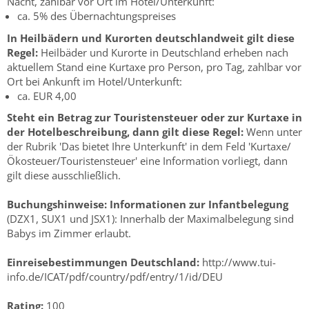
Nacht, zahlbar vor Ort im Hotel/Unterkunft:
ca. 5% des Übernachtungspreises
In Heilbädern und Kurorten deutschlandweit gilt diese
Regel:
Heilbäder und Kurorte in Deutschland erheben nach
aktuellem Stand eine Kurtaxe pro Person, pro Tag, zahlbar vor
Ort bei Ankunft im Hotel/Unterkunft:
ca. EUR 4,00
Steht ein Betrag zur Touristensteuer oder zur Kurtaxe in
der Hotelbeschreibung, dann gilt diese Regel:
Wenn unter
der Rubrik 'Das bietet Ihre Unterkunft' in dem Feld 'Kurtaxe/
Ökosteuer/Touristensteuer' eine Information vorliegt, dann
gilt diese ausschließlich.
Buchungshinweise:
Informationen zur Infantbelegung
(DZX1, SUX1 und JSX1): Innerhalb der Maximalbelegung sind
Babys im Zimmer erlaubt.
Einreisebestimmungen Deutschland:
http://www.tui-
info.de/ICAT/pdf/country/pdf/entry/1/id/DEU
Rating:
100