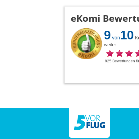
eKomi Bewert
9
10
von
K
weiter
825
Bewertungen
f