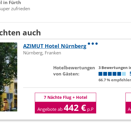
l in Fürth
super zufrieden
chten auch
AZIMUT Hotel Nürnberg
Nürnberg, Franken
Hotelbewertungen
3 Bewertungen 
von Gästen:
66.7 % empfehlen
7 Nächte Flug + Hotel
442 €
Angebote ab
p.P
A