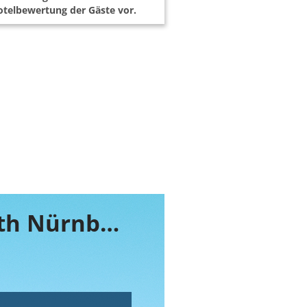
telbewertung der Gäste vor.
Buchen Sie jetzt ihr Zimmer im NH Fürth Nürnberg