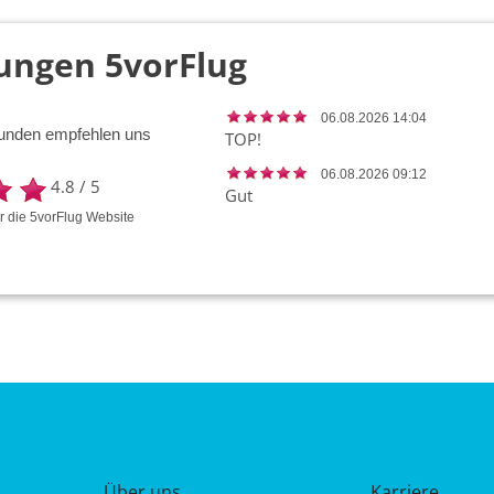
ungen 5vorFlug
06.08.2026 14:04
unden empfehlen uns
TOP!
06.08.2026 09:12
4.8
/
5
Gut
ür die
5vorFlug
Website
Über uns
Karriere