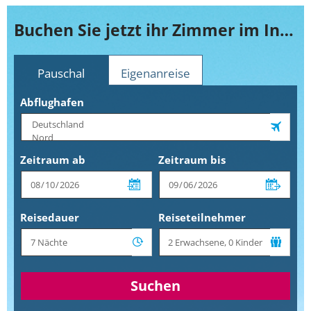
Buchen Sie jetzt ihr Zimmer im Innside by Melia Düsseldorf Seestern
Pauschal
Eigenanreise
Abflughafen
Zeitraum ab
Zeitraum bis
Reisedauer
Reiseteilnehmer
Suchen