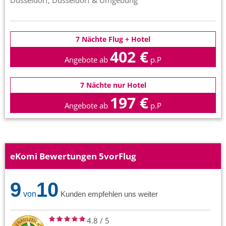
Düsseldorf, Düsseldorf & Umgebung
7 Nächte Flug + Hotel
402 €
Angebote ab
p.P
7 Nächte nur Hotel
197 €
Angebote ab
p.P
eKomi Bewertungen 5vorFlug
9
10
von
Kunden empfehlen uns weiter
4.8
/
5