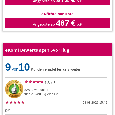
Angebote ab
p.P
7 Nächte nur Hotel
487 €
Angebote ab
p.P
eKomi Bewertungen 5vorFlug
9
10
von
Kunden empfehlen uns weiter
4.8
/
5
825
Bewertungen
für die
5vorFlug
Website
08.08.2026 15:42
gut