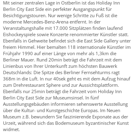
Mit seiner zentralen Lage in Ostberlin ist das Holiday Inn
Berlin City East Side ein perfekter Ausgangspunkt für
Besichtigungstouren. Nur wenige Schritte zu Fuß ist die
moderne Mercedes-Benz-Arena entfernt. In der
Veranstaltungshalle mit 17.000 Sitzplätzen finden laufend
Eishockeyspiele sowie Konzerte renommierter Künstler statt.
Ebenfalls in Gehweite befindet sich die East Side Gallery unter
freiem Himmel. Hier bemalten 118 internationale Künstler im
Frühjahr 1990 auf einer Länge von mehr als 1,3km die
Berliner Mauer. Rund 20min beträgt die Fahrzeit mit dem
Linienbus von Ihrer Unterkunft zum höchsten Bauwerk
Deutschlands: Die Spitze des Berliner Fernsehturms ragt
368m in die Luft. In nur 40sek geht es mit dem Aufzug hinauf
zum Drehrestaurant Sphere und zur Aussichtsplattform.
Ebenfalls nur 25min beträgt die Fahrzeit vom Holiday Inn
Berlin City East Side zur Museumsinsel. In fünf
Ausstellungsgebäuden informieren sehenswerte Ausstellung
über die Kultur- und Kunstgeschichte Europas. Im Neuen
Museum z.B. bewundern Sie faszinierende Exponate aus der
Urzeit, während sich das Bodemuseum byzantinischer Kunst
widmet.