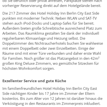
ob Sie beruflich oder privat anreisen, Parkplätze stehen nach
vorheriger Reservierung direkt auf dem Hotelgelände bereit.
Die 217 Zimmer des Hotel Holiday Inn Berlin City East Side
punkten mit moderner Technik: Neben WLAN und SAT-TV
stehen auch iPod-Docks und Laptop-Safes für Sie bereit.
Außerdem bieten große Schreibtische ausreichend Platz zum
Arbeiten. Das Raumklima gestalten Sie dank der individuell
regulierbaren Klimaanlage und Heizung selbst. Die
Doppelzimmer des Nichtraucherhotels buchen Sie wahlweise
mit einem Doppelbett oder zwei Einzelbetten. Einige der
Räume sind mit einer Türe verbunden und daher erste Wahl
für Familien. Noch größer ist das Platzangebot in den 42m²
großen King Deluxe Zimmern, wo gemütliche Sitzecken für
höchsten Wohnkomfort sorgen.
Exzellenter Service und gute Küche
Im familienfreundlichen Hotel Holiday Inn Berlin City East
Side nächtigen Kinder bis 17 Jahre im Zimmer der Eltern
kostenlos. Bis zum Alter von 12 Jahren ist darüber hinaus die
Verköstigung in den Restaurants im Zimmerpreis inkludiert.