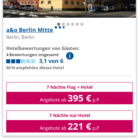
a&o Berlin Mitte
Berlin, Berlin
Hotelbewertungen von Gästen:
4 Bewertungen insgesamt
3,1 von 6
50 % empfehlen dieses Hotel
7 Nächte Flug + Hotel
395 €
Angebote ab
p.P
7 Nächte nur Hotel
221 €
Angebote ab
p.P