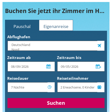
Buchen Sie jetzt ihr Zimmer im Holiday Inn Berlin - City East Side
Pauschal
Eigenanreise
Abflughafen
Zeitraum ab
Zeitraum bis
Reisedauer
Reiseteilnehmer
Suchen