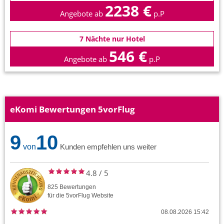
2238 €
Angebote ab
p.P
7 Nächte nur Hotel
546 €
Angebote ab
p.P
eKomi Bewertungen 5vorFlug
9
10
von
Kunden empfehlen uns weiter
4.8
/
5
825
Bewertungen
für die
5vorFlug
Website
08.08.2026 15:42