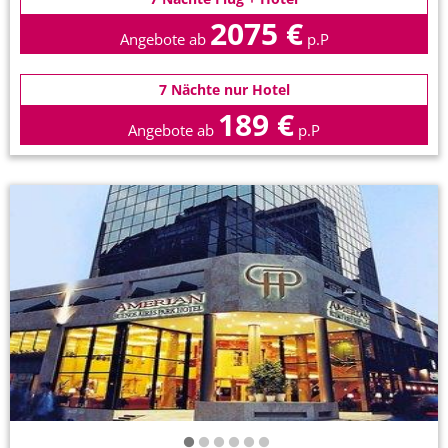
2075 €
Angebote ab
p.P
7 Nächte nur Hotel
189 €
Angebote ab
p.P