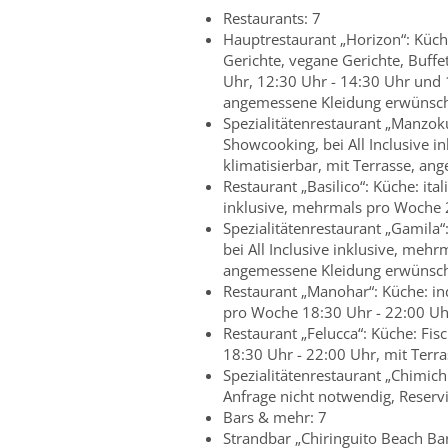
Restaurants: 7
Hauptrestaurant „Horizon“: Küche:
Gerichte, vegane Gerichte, Buffet,
Uhr, 12:30 Uhr - 14:30 Uhr und 1
angemessene Kleidung erwünsc
Spezialitätenrestaurant „Manzoku
Showcooking, bei All Inclusive 
klimatisierbar, mit Terrasse, a
Restaurant „Basilico“: Küche: ital
inklusive, mehrmals pro Woche 2
Spezialitätenrestaurant „Gamila“:
bei All Inclusive inklusive, meh
angemessene Kleidung erwünsc
Restaurant „Manohar“: Küche: indi
pro Woche 18:30 Uhr - 22:00 U
Restaurant „Felucca“: Küche: Fis
18:30 Uhr - 22:00 Uhr, mit Ter
Spezialitätenrestaurant „Chimichu
Anfrage nicht notwendig, Reser
Bars & mehr: 7
Strandbar „Chiringuito Beach Bar