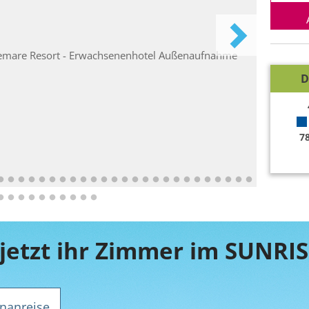
D
7
nanreise