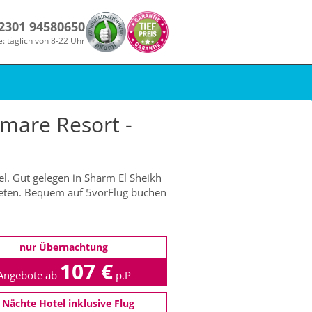
 2301 94580650
e: täglich von 8-22 Uhr
mare Resort -
l. Gut gelegen in Sharm El Sheikh
bieten. Bequem auf 5vorFlug buchen
nur Übernachtung
107 €
Angebote ab
p.P
 Nächte Hotel inklusive Flug