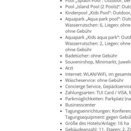
Pool „Splash Pool“: Outdoor, be
Pool „Island Pool (2 Pools)“: Ou
Kinderpool „Kids Pool“: Outdoor
Aquapark „Aqua park pool“: Outd
Wasserrutschen: 6, Liegen: ohn
ohne Gebühr
Aquapark „Kids aqua park“: Outd
Wasserrutschen: 2, Liegen: ohn
ohne Gebühr
Badetücher: ohne Gebühr
Souvenirshop, Minimarkt, Juwelie
Arzt
Internet: WLAN/WiFi, im gesamte
Wäscheservice: ohne Gebühr
Concierge Service, Gepäckservic
Zahlungsarten: TUI Card / VISA,
Parkmöglichkeiten: Parkplatz (n
Businesscenter
Tagungseinrichtungen: Konferenz
Tagungsequipment: gegen Gebüh
Größe des Hotels/Anlage: 16 ha
Gebäudeanzahl: 11, Etagen: 2, 