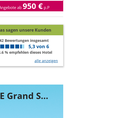
950 €
Angebote ab
p.P
as sagen unsere Kunden
42
Bewertungen insgesamt
5,3
von
6
8.6 % empfehlen dieses Hotel
alle anzeigen
Buchen Sie jetzt ihr Zimmer im SUNRISE Grand Select Montemare Resort - Erwachsenenhotel