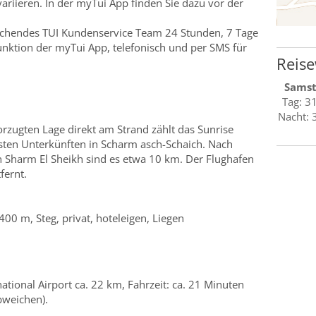
variieren. In der myTui App finden Sie dazu vor der
rechendes TUI Kundenservice Team 24 Stunden, 7 Tage
unktion der myTui App, telefonisch und per SMS für
Reise
Sams
Tag: 3
Nacht: 
rzugten Lage direkt am Strand zählt das Sunrise
sten Unterkünften in Scharm asch-Schaich. Nach
 Sharm El Sheikh sind es etwa 10 km. Der Flughafen
fernt.
400 m, Steg, privat, hoteleigen, Liegen
ational Airport ca. 22 km, Fahrzeit: ca. 21 Minuten
bweichen).