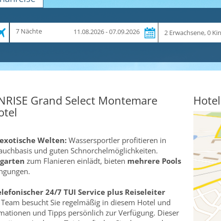
Zeitraum
Reiseteilnehmer
7 Nächte
11.08.2026 - 07.09.2026
und
Dauer
NRISE Grand Select Montemare
Hotel
otel
exotische Welten:
Wassersportler profitieren in
auchbasis und guten Schnorchelmöglichkeiten.
ngarten
zum Flanieren einlädt, bieten
mehrere Pools
ingungen.
elefonischer 24/7 TUI Service plus Reiseleiter
er Team besucht Sie regelmäßig in diesem Hotel und
ormationen und Tipps persönlich zur Verfügung. Dieser