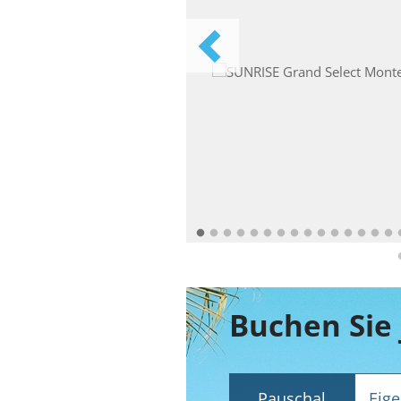
Pauschal
Eige