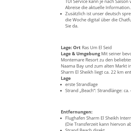
TUI Service kann je nach Saison 
Abreise die aktuelle Information.
Zusätzlich ist unser deutsch sp
die Woche digital über die Chatf
Sie da.
Lage:
Ort
Ras Um El Seid
Lage & Umgebung
Mit seiner bevo
Montemare Resort zu den beliebte
Naama Bay und zum alten Markt in
Sharm El Sheikh liegt ca. 22 km ent
Lage
erste Strandlage
Strand „Beach“: Strandlänge: ca. 
Entfernungen:
Flughafen Sharm El Sheikh Intern
(Die Transferzeit kann hiervon a
Strand Beach direkt