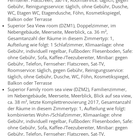
Fernseher: Flatscreen, Sat-TV, Roomservice: täglich, gegen
Gebühr, Reinigungsservice: täglich, ohne Gebühr, Dusche,
WC, Etagen WC, Etagendusche, Föhn, Kosmetikspiegel,
Balkon oder Terrasse
Superior Sea View room (DZM1), Doppelzimmer, im
Nebengebäude, Meerseite, Meerblick, ca. 36 m²,
Gesamtanzahl der Räume in diesem Zimmertyp: 1,
Aufteilung wie folgt: 1 Schlafzimmer, Klimaanlage: ohne
Gebühr, individuell regelbar, Fußboden: Fliesenboden, Safe:
ohne Gebühr, Sofa, Kaffee-/Teezubereiter, Minibar: gegen
Gebühr, Telefon, Fernseher: Flatscreen, Sat-TV,
Roomservice: täglich, gegen Gebühr, Reinigungsservice:
täglich, ohne Gebühr, Dusche, WC, Föhn, Kosmetikspiegel,
Balkon oder Terrasse
Superior Family room sea view (DZM2), Familienzimmer,
im Nebengebäude, Meerseite, Meerblick, Blick auf sea view,
ca. 38 m², letzte Komplettrenovierung 2017, Gesamtanzahl
der Räume in diesem Zimmertyp: 1, Aufteilung wie folgt:
kombiniertes Wohn-/Schlafzimmer, Klimaanlage: ohne
Gebühr, individuell regelbar, Fußboden: Fliesenboden, Safe:
ohne Gebühr, Sofa, Kaffee-/Teezubereiter, Minibar: gegen
Gebühr, Telefon, Fernseher: Flatscreen, Sat-TV,