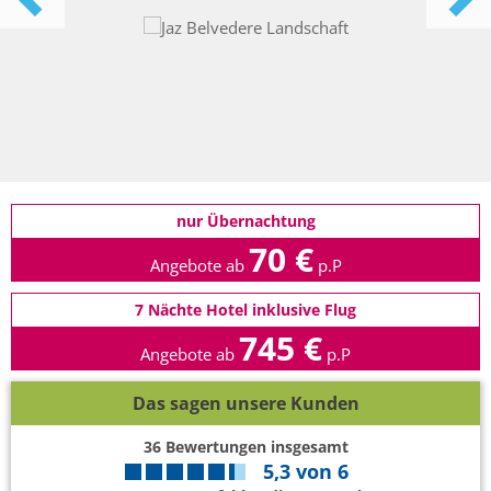
nur Übernachtung
70 €
Angebote ab
p.P
7 Nächte Hotel inklusive Flug
745 €
Angebote ab
p.P
Das sagen unsere Kunden
36
Bewertungen insgesamt
5,3
von
6