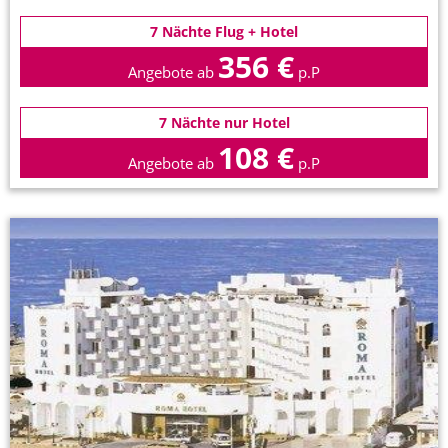
7 Nächte Flug + Hotel
356 €
Angebote ab
p.P
7 Nächte nur Hotel
108 €
Angebote ab
p.P