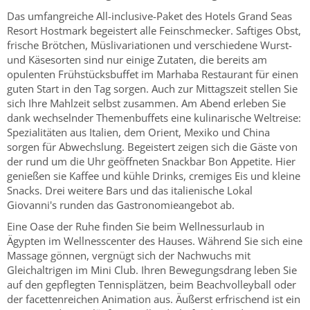
Das umfangreiche All-inclusive-Paket des Hotels Grand Seas
Resort Hostmark begeistert alle Feinschmecker. Saftiges Obst,
frische Brötchen, Müslivariationen und verschiedene Wurst-
und Käsesorten sind nur einige Zutaten, die bereits am
opulenten Frühstücksbuffet im Marhaba Restaurant für einen
guten Start in den Tag sorgen. Auch zur Mittagszeit stellen Sie
sich Ihre Mahlzeit selbst zusammen. Am Abend erleben Sie
dank wechselnder Themenbuffets eine kulinarische Weltreise:
Spezialitäten aus Italien, dem Orient, Mexiko und China
sorgen für Abwechslung. Begeistert zeigen sich die Gäste von
der rund um die Uhr geöffneten Snackbar Bon Appetite. Hier
genießen sie Kaffee und kühle Drinks, cremiges Eis und kleine
Snacks. Drei weitere Bars und das italienische Lokal
Giovanni's runden das Gastronomieangebot ab.
Eine Oase der Ruhe finden Sie beim Wellnessurlaub in
Ägypten im Wellnesscenter des Hauses. Während Sie sich eine
Massage gönnen, vergnügt sich der Nachwuchs mit
Gleichaltrigen im Mini Club. Ihren Bewegungsdrang leben Sie
auf den gepflegten Tennisplätzen, beim Beachvolleyball oder
der facettenreichen Animation aus. Äußerst erfrischend ist ein