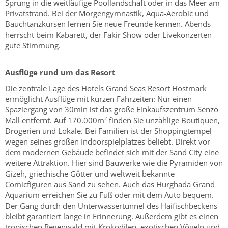
Sprung in die weitläufige Poollandschaft oder in das Meer am
Privatstrand. Bei der Morgengymnastik, Aqua-Aerobic und
Bauchtanzkursen lernen Sie neue Freunde kennen. Abends
herrscht beim Kabarett, der Fakir Show oder Livekonzerten
gute Stimmung.
Ausflüge rund um das Resort
Die zentrale Lage des Hotels Grand Seas Resort Hostmark
ermöglicht Ausflüge mit kurzen Fahrzeiten: Nur einen
Spaziergang von 30min ist das große Einkaufszentrum Senzo
Mall entfernt. Auf 170.000m² finden Sie unzählige Boutiquen,
Drogerien und Lokale. Bei Familien ist der Shoppingtempel
wegen seines großen Indoorspielplatzes beliebt. Direkt vor
dem modernen Gebäude befindet sich mit der Sand City eine
weitere Attraktion. Hier sind Bauwerke wie die Pyramiden von
Gizeh, griechische Götter und weltweit bekannte
Comicfiguren aus Sand zu sehen. Auch das Hurghada Grand
Aquarium erreichen Sie zu Fuß oder mit dem Auto bequem.
Der Gang durch den Unterwassertunnel des Haifischbeckens
bleibt garantiert lange in Erinnerung. Außerdem gibt es einen
tropischen Regenwald mit Krokodilen, exotischen Vögeln und