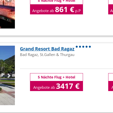
5 Nächte Flug + Hotel
861 €
Angebote ab
p.P
A
Grand Resort Bad Ragaz
Bad Ragaz, St.Gallen & Thurgau
5 Nächte Flug + Hotel
3417 €
Angebote ab
p.P