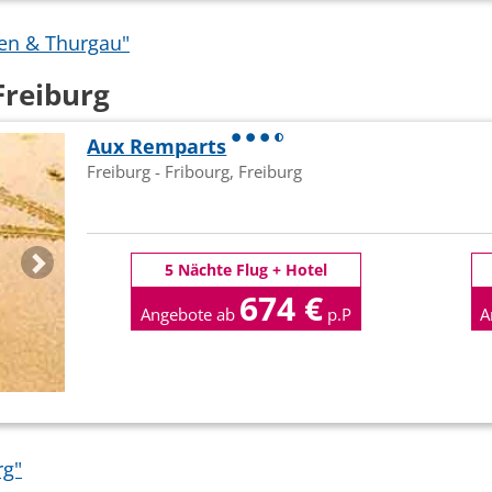
len & Thurgau"
Freiburg
Aux Remparts
Freiburg - Fribourg, Freiburg
5 Nächte Flug + Hotel
674 €
Angebote ab
p.P
A
rg"