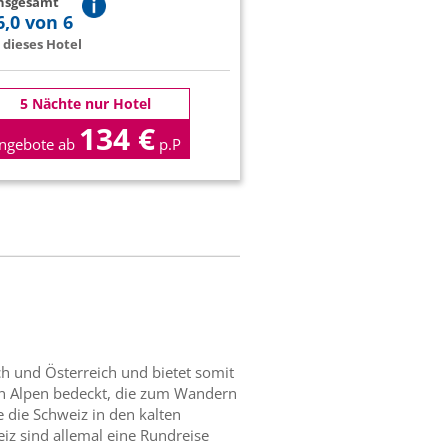
insgesamt
6,0 von 6
dieses Hotel
5 Nächte nur Hotel
134 €
ngebote ab
p.P
ich und Österreich und bietet somit
chen Alpen bedeckt, die zum Wandern
e die Schweiz in den kalten
z sind allemal eine Rundreise