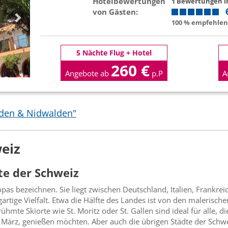
Hotelbewertungen
1 Bewertungen 
von Gästen:
100 % empfehlen 
5 Nächte Flug + Hotel
260 €
Angebote ab
p.P
A
lden & Nidwalden"
eiz
te der Schweiz
opas bezeichnen. Sie liegt zwischen Deutschland, Italien, Frankre
igartige Vielfalt. Etwa die Hälfte des Landes ist von den maleris
mte Skiorte wie St. Moritz oder St. Gallen sind ideal für alle, di
ärz, genießen möchten. Aber auch die übrigen Städte der Schwei