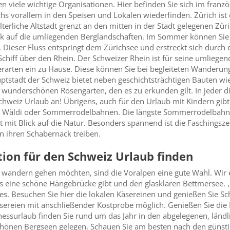
en viele wichtige Organisationen. Hier befinden Sie sich im franz
chs vorallem in den Speisen und Lokalen wiederfinden. Zürich ist
lterliche Altstadt grenzt an den mitten in der Stadt gelegenen Zü
ck auf die umliegenden Berglandschaften. Im Sommer können Sie in
eser Fluss entspringt dem Zürichsee und erstreckt sich durch 
Schiff über den Rhein. Der Schweizer Rhein ist für seine umlieg
ierarten ein zu Hause. Diese können Sie bei begleiteten Wande
Hauptstadt der Schweiz bietet neben geschichtsträchtigen Bauten 
underschönen Rosengarten, den es zu erkunden gilt. In jeder die
chweiz Urlaub an! Übrigens, auch für den Urlaub mit Kindern gibt
in Wäldi oder Sommerrodelbahnen. Die längste Sommerrodelbahn d
 mit Blick auf die Natur. Besonders spannend ist die Faschingszei
 ihren Schabernack treiben.
ion für den Schweiz Urlaub finden
 wandern gehen möchten, sind die Voralpen eine gute Wahl. Wir
s eine schöne Hängebrücke gibt und den glasklaren Bettmersee. 
s. Besuchen Sie hier die lokalen Käsereinen und genießen Sie Sch
sereien mit anschließender Kostprobe möglich. Genießen Sie die 
nessurlaub finden Sie rund um das Jahr in den abgelegenen, länd
chönen Bergseen gelegen. Schauen Sie am besten nach den günstig