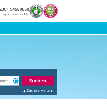
 2301 94580650
e: täglich von 8-22 Uhr
r
Suchen
Suche erweitern