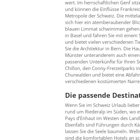
wert. Im herrschaftlichen Genf sitz
und können die Einflüsse Frankrei
Metropole der Schweiz. Die mittela
sich hier ein atemberaubender Bli
blauen Limmat schwimmen gehen. Di
in Basel und fahren Sie mit einem 
und bietet vielen verschiedenen T
Sie die Architektur in Bern. Die 
Münster unteranderem auch einen w
passenden Unterkünfte für Ihren S
Chillon, den Conny-Freizeitparks 
Churwalden und bietet eine Abfahrt
verschiedenen kostümierten Narren
Die passende Destinat
Wenn Sie im Schweiz Urlaub lieber
rund um Riederalp im Süden, wo e
Pays d’Enhaut im Westen des Lande
Ebenfalls sind Führungen durch Kä
lassen Sie die Seele baumeln. Well
sind die komfortablen Hotels an s