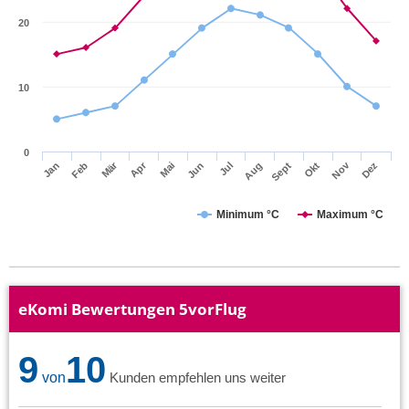
20
10
0
Mär
Apr
Nov
Jan
Feb
Mai
Jun
Jul
Aug
Sept
Okt
Dez
Minimum °C
Maximum °C
eKomi Bewertungen 5vorFlug
9
10
von
Kunden empfehlen uns weiter