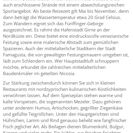
auch erschlossene Strände mit einem abwechslungsreichen
Sportangebot. Als beste Reisezeit gilt Mai bis November, denn
dann beträgt die Wassertemperatur etwa 20 Grad Celsius.
Zum Wandern eignet sich das Fünffinger-Gebirge
ausgezeichnet. Es rahmt die Hafenstadt Girne an der
Nordküste ein. Diese bietet eine eindrucksvolle venezianische
Festung sowie eine malerische Altstadt zum gemütlichen
Spazieren. Auch der mittelalterliche Stadtkern der Stadt
Famagusta, die von gewaltigen Festungsmauern umgeben ist,
lädt zum Schlendern ein. Wer Hauptstadtluft schnuppern
möchte, erkundet die zahlreichen mittelalterlichen
Baudenkmäler im geteilten Nicosia.
Zur Stärkung zwischendurch können Sie sich in kleinen
Restaurants mit nordzyprischen kulinarischen Köstlichkeiten
verwöhnen lassen. Auf dem Speiseplan stehen warme und
kalte Vorspeisen, die sogenannten Mezeler. Dazu gehören
unter anderem Humus, Artischocken, gegrillter Ziegenkäse
und gefüllte Teigröllchen. Unter den Hauptgerichten sind
Hühnchen, Lamm und Rind genauso beliebt wie fangfrischer
Fisch jeglicher Art. Als Beilagen dienen Blumenkohl, Bulgur,
Kapern und vieles mehr. Ein kühler, aus frischen Früchten