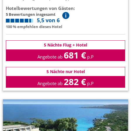
Hotelbewertungen von Gästen:
5 Bewertungen insgesamt
5,5 von 6
100 % empfehlen dieses Hotel
5 Nächte Flug + Hotel
681 €
Angebote ab
p.P
5 Nächte nur Hotel
282 €
Angebote ab
p.P