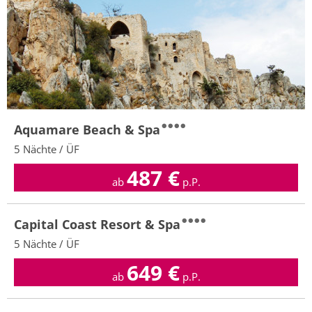
Aquamare Beach & Spa
5 Nächte / ÜF
487
€
ab
p.P.
Capital Coast Resort & Spa
5 Nächte / ÜF
649
€
ab
p.P.