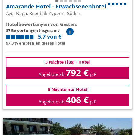
Amarande Hotel - Erwachsenenhotel
Ayia Napa, Republik Zypern - Süden
Hotelbewertungen von Gästen:
37 Bewertungen insgesamt
5,7 von 6
97.3 % empfehlen dieses Hotel
5 Nächte Flug + Hotel
792 €
Angebote ab
p.P
5 Nächte nur Hotel
406 €
Angebote ab
p.P