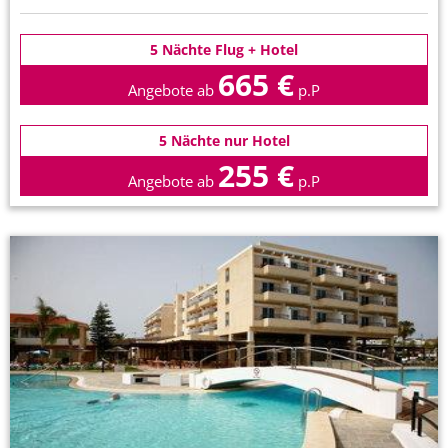
5 Nächte Flug + Hotel
665 €
Angebote ab
p.P
5 Nächte nur Hotel
255 €
Angebote ab
p.P