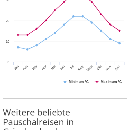
20
10
0
Mär
Apr
Nov
Jan
Feb
Mai
Jun
Jul
Aug
Sept
Okt
Dez
Minimum °C
Maximum °C
Weitere beliebte
Pauschalreisen in