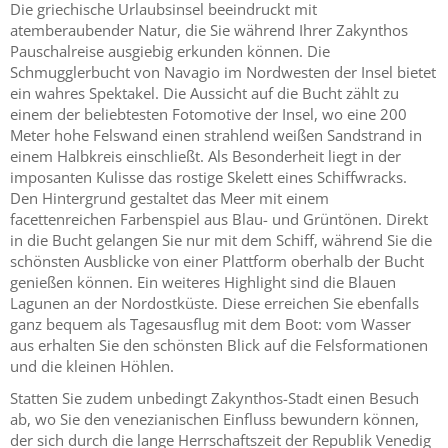
Die griechische Urlaubsinsel beeindruckt mit
atemberaubender Natur, die Sie während Ihrer Zakynthos
Pauschalreise ausgiebig erkunden können. Die
Schmugglerbucht von Navagio im Nordwesten der Insel bietet
ein wahres Spektakel. Die Aussicht auf die Bucht zählt zu
einem der beliebtesten Fotomotive der Insel, wo eine 200
Meter hohe Felswand einen strahlend weißen Sandstrand in
einem Halbkreis einschließt. Als Besonderheit liegt in der
imposanten Kulisse das rostige Skelett eines Schiffwracks.
Den Hintergrund gestaltet das Meer mit einem
facettenreichen Farbenspiel aus Blau- und Grüntönen. Direkt
in die Bucht gelangen Sie nur mit dem Schiff, während Sie die
schönsten Ausblicke von einer Plattform oberhalb der Bucht
genießen können. Ein weiteres Highlight sind die Blauen
Lagunen an der Nordostküste. Diese erreichen Sie ebenfalls
ganz bequem als Tagesausflug mit dem Boot: vom Wasser
aus erhalten Sie den schönsten Blick auf die Felsformationen
und die kleinen Höhlen.
Statten Sie zudem unbedingt Zakynthos-Stadt einen Besuch
ab, wo Sie den venezianischen Einfluss bewundern können,
der sich durch die lange Herrschaftszeit der Republik Venedig