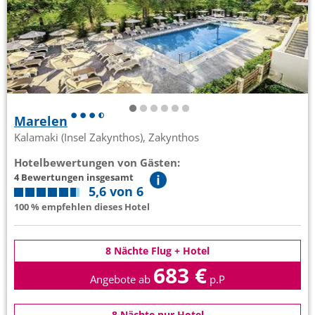
Marelen
Kalamaki (Insel Zakynthos), Zakynthos
Hotelbewertungen von Gästen:
4 Bewertungen insgesamt
5,6 von 6
100 % empfehlen dieses Hotel
8 Nächte Flug + Hotel
683 €
Angebote ab
p.P
8 Nächte nur Hotel