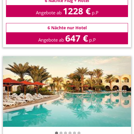
6 Nächte Flug + Hotel
1228 €
Angebote ab
p.P
6 Nächte nur Hotel
647 €
Angebote ab
p.P