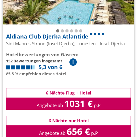
Aldiana Club Djerba Atlantide
Sidi Mahres Strand (Insel Djerba), Tunesien - Insel Djerba
Hotelbewertungen von Gästen:
152 Bewertungen insgesamt
5,3 von 6
85.5 % empfehlen dieses Hotel
6 Nächte Flug + Hotel
1031 €
Angebote ab
p.P
6 Nächte nur Hotel
656 €
Angebote ab
p.P