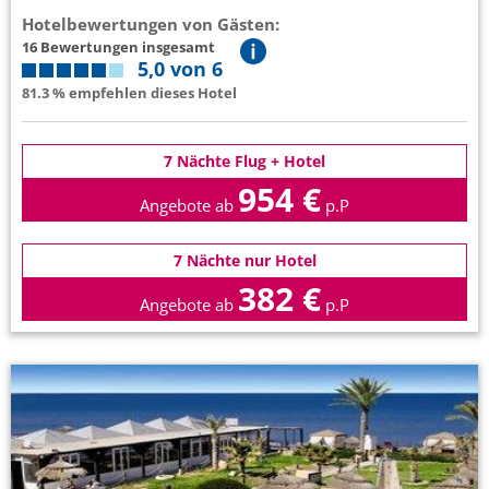
Hotelbewertungen von Gästen:
16 Bewertungen insgesamt
5,0 von 6
81.3 % empfehlen dieses Hotel
7 Nächte Flug + Hotel
954 €
Angebote ab
p.P
7 Nächte nur Hotel
382 €
Angebote ab
p.P