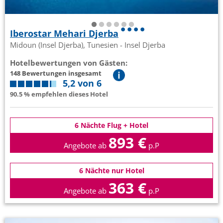
Iberostar Mehari Djerba
Midoun (Insel Djerba), Tunesien - Insel Djerba
Hotelbewertungen von Gästen:
148 Bewertungen insgesamt
5,2 von 6
90.5 % empfehlen dieses Hotel
6 Nächte Flug + Hotel
893 €
Angebote ab
p.P
6 Nächte nur Hotel
363 €
Angebote ab
p.P