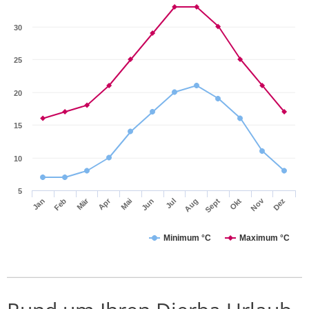
30
25
20
15
10
5
Mär
Apr
Nov
Jan
Feb
Mai
Jun
Jul
Aug
Sept
Okt
Dez
Minimum °C
Maximum °C