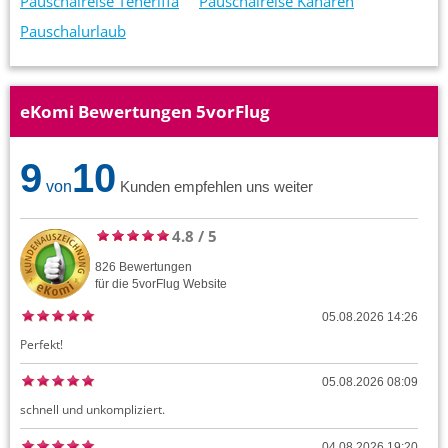
Pauschalreise Teneriffa
Pauschalreise Kanaren
Pauschalurlaub
eKomi Bewertungen 5vorFlug
9
10
von
Kunden empfehlen uns weiter
4.8
/
5
826
Bewertungen
für die
5vorFlug
Website
05.08.2026 14:26
Perfekt!
05.08.2026 08:09
schnell und unkompliziert.
04.08.2026 19:20