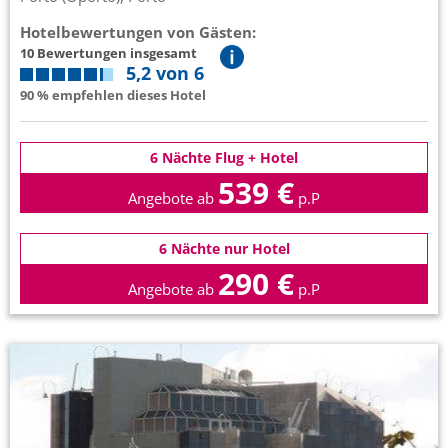
Hotelbewertungen von Gästen:
10 Bewertungen insgesamt
5,2 von 6
90 % empfehlen dieses Hotel
6 Nächte Flug + Hotel
539 €
Angebote ab
p.P
6 Nächte nur Hotel
290 €
Angebote ab
p.P