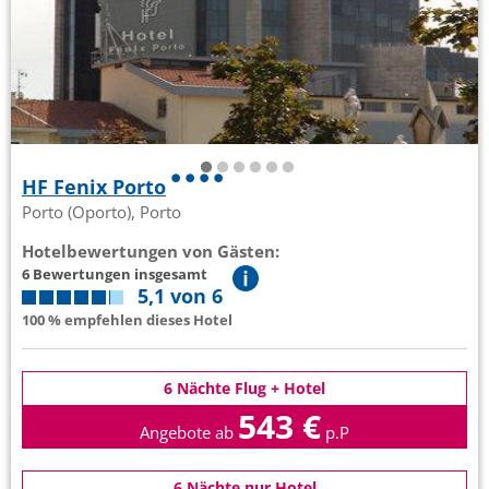
HF Fenix Porto
Porto (Oporto), Porto
Hotelbewertungen von Gästen:
6 Bewertungen insgesamt
5,1 von 6
100 % empfehlen dieses Hotel
6 Nächte Flug + Hotel
543 €
Angebote ab
p.P
6 Nächte nur Hotel