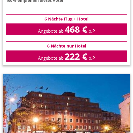
100 % empfehlen dieses Hotel
6 Nächte Flug + Hotel
468 €
Angebote ab
p.P
6 Nächte nur Hotel
222 €
Angebote ab
p.P