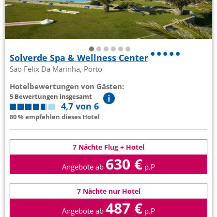
Solverde Spa & Wellness Center
Sao Felix Da Marinha, Porto
Hotelbewertungen von Gästen:
5 Bewertungen insgesamt
4,7 von 6
80 % empfehlen dieses Hotel
7 Nächte Flug + Hotel
630 €
Angebote ab
p.P
7 Nächte nur Hotel
487 €
Angebote ab
p.P