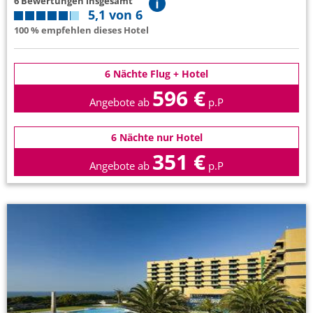
6 Bewertungen insgesamt
5,1 von 6
100 % empfehlen dieses Hotel
6 Nächte Flug + Hotel
596 €
Angebote ab
p.P
6 Nächte nur Hotel
351 €
Angebote ab
p.P