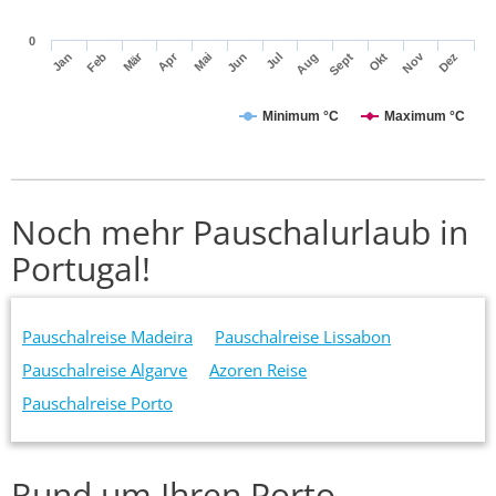
0
Mär
Apr
Nov
Jan
Feb
Mai
Jun
Jul
Aug
Sept
Okt
Dez
Minimum °C
Maximum °C
Noch mehr Pauschalurlaub in
Portugal!
Pauschalreise Madeira
Pauschalreise Lissabon
Pauschalreise Algarve
Azoren Reise
Pauschalreise Porto
Rund um Ihren Porto