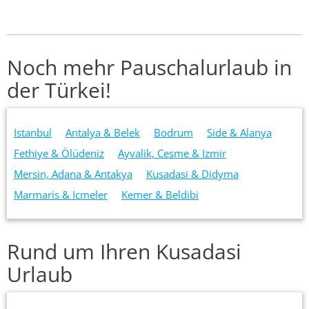
Noch mehr Pauschalurlaub in
der Türkei!
Istanbul
Antalya & Belek
Bodrum
Side & Alanya
Fethiye & Ölüdeniz
Ayvalik, Cesme & Izmir
Mersin, Adana & Antakya
Kusadasi & Didyma
Marmaris & Icmeler
Kemer & Beldibi
Rund um Ihren Kusadasi
Urlaub