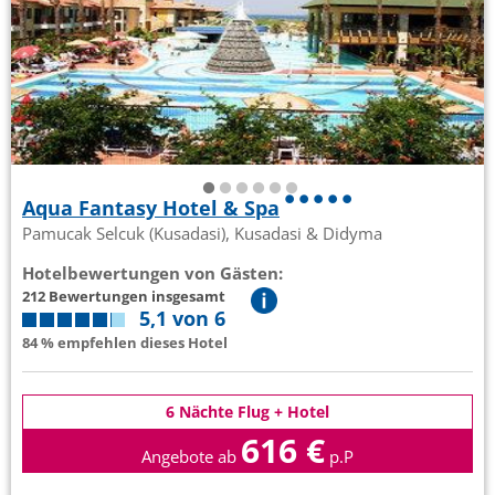
Aqua Fantasy Hotel & Spa
Pamucak Selcuk (Kusadasi), Kusadasi & Didyma
Hotelbewertungen von Gästen:
212 Bewertungen insgesamt
5,1 von 6
84 % empfehlen dieses Hotel
6 Nächte Flug + Hotel
616 €
Angebote ab
p.P