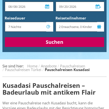
Reisedauer
Reiseteilnehmer
Suchen
Sie sind hier:
Home
Angebote
Pauschalreisen
Pauschalreisen Türkei
Pauschalreisen Kusadasi
Kusadasi Pauschalreisen –
Badeurlaub mit antikem Flair
Wer eine Pauschalreise nach Kusadasi bucht, kann die
Vorzüge eines Badeurlaubs mit der Besichtigung historischer