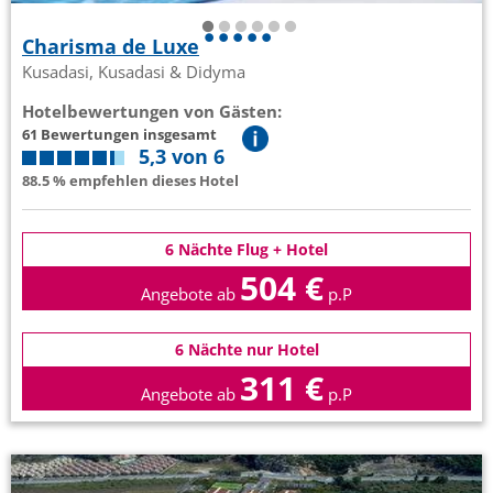
Charisma de Luxe
Kusadasi, Kusadasi & Didyma
Hotelbewertungen von Gästen:
61 Bewertungen insgesamt
5,3 von 6
88.5 % empfehlen dieses Hotel
6 Nächte Flug + Hotel
504 €
Angebote ab
p.P
6 Nächte nur Hotel
311 €
Angebote ab
p.P