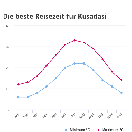
Die beste Reisezeit für Kusadasi
40
30
20
10
0
Mär
Apr
Nov
Jan
Feb
Mai
Jun
Jul
Aug
Sept
Okt
Dez
Minimum °C
Maximum °C