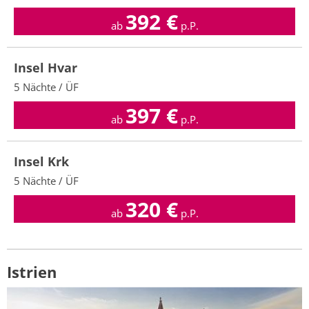
392
€
ab
p.P.
Insel Hvar
5 Nächte / ÜF
397
€
ab
p.P.
Insel Krk
5 Nächte / ÜF
320
€
ab
p.P.
Istrien