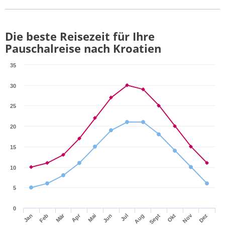
Die beste Reisezeit für Ihre
Pauschalreise nach Kroatien
35
30
25
20
15
10
5
0
Mär
Apr
Nov
Jan
Feb
Mai
Jun
Jul
Aug
Sept
Okt
Dez