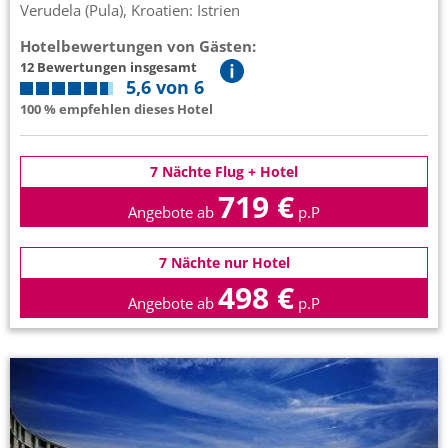
Verudela (Pula), Kroatien: Istrien
Hotelbewertungen von Gästen:
12 Bewertungen insgesamt
5,6 von 6
100 % empfehlen dieses Hotel
7 Nächte Flug + Hotel
719 €
Angebote ab
p.P
7 Nächte nur Hotel
498 €
Angebote ab
p.P