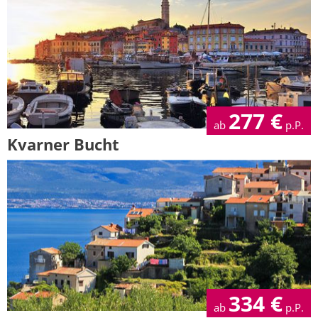
277
€
ab
p.P.
Kvarner Bucht
334
€
ab
p.P.