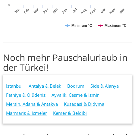
0
Mär
Apr
Nov
Jan
Feb
Mai
Jun
Jul
Aug
Sept
Okt
Dez
Minimum °C
Maximum °C
Noch mehr Pauschalurlaub in
der Türkei!
Istanbul
Antalya & Belek
Bodrum
Side & Alanya
Fethiye & Ölüdeniz
Ayvalik, Cesme & Izmir
Mersin, Adana & Antakya
Kusadasi & Didyma
Marmaris & Icmeler
Kemer & Beldibi