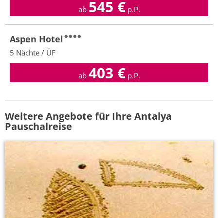
545
€
ab
p.P.
Aspen Hotel
5 Nächte / ÜF
403
€
ab
p.P.
Weitere Angebote für Ihre Antalya
Pauschalreise