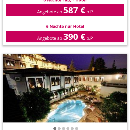
587 €
Angebote ab
p.P
6 Nächte nur Hotel
390 €
Angebote ab
p.P