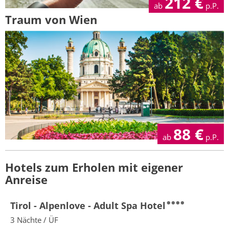
212
€
ab
p.P.
Traum von Wien
88
€
ab
p.P.
Hotels zum Erholen mit eigener
Anreise
Tirol - Alpenlove - Adult Spa Hotel
3 Nächte / ÜF