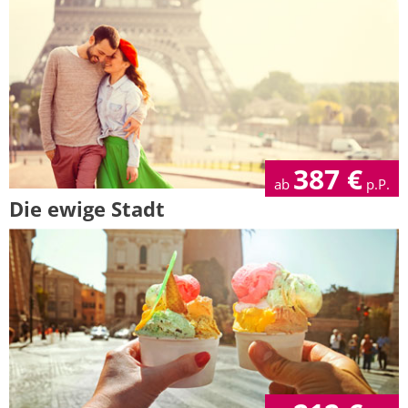
387
€
ab
p.P.
Die ewige Stadt