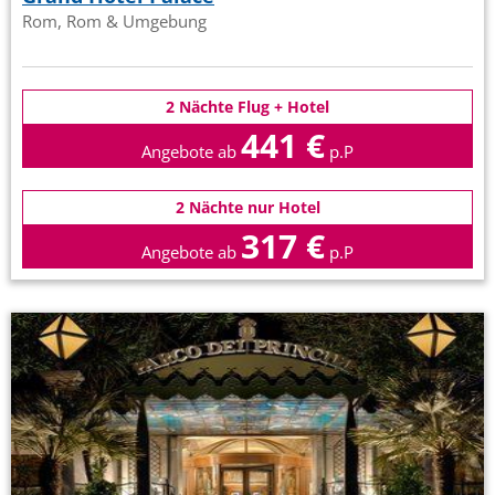
Rom, Rom & Umgebung
2 Nächte Flug + Hotel
441 €
Angebote ab
p.P
2 Nächte nur Hotel
317 €
Angebote ab
p.P