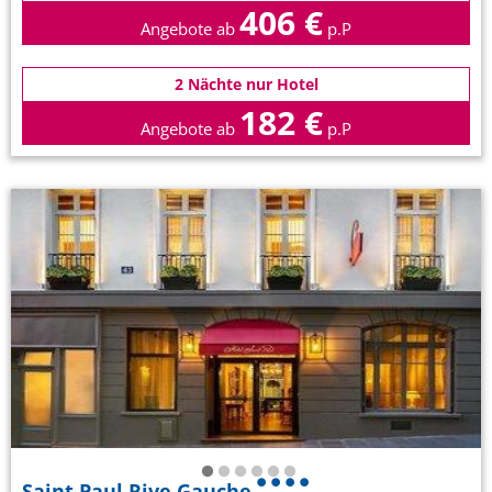
406 €
Angebote ab
p.P
2 Nächte nur Hotel
182 €
Angebote ab
p.P
Saint Paul Rive Gauche