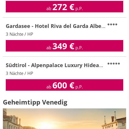
272
€
ab
p.P.
Gardasee - Hotel Riva del Garda Albergo Villa Nicolli
3 Nächte / HP
349
€
ab
p.P.
Südtirol - Alpenpalace Luxury Hideaway & Spa Retreat
3 Nächte / HP
600
€
ab
p.P.
Geheimtipp Venedig