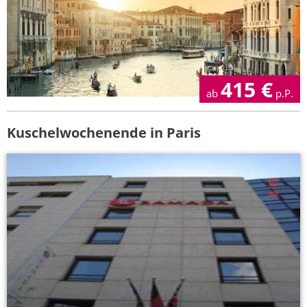
415
€
ab
p.P.
Kuschelwochenende in Paris