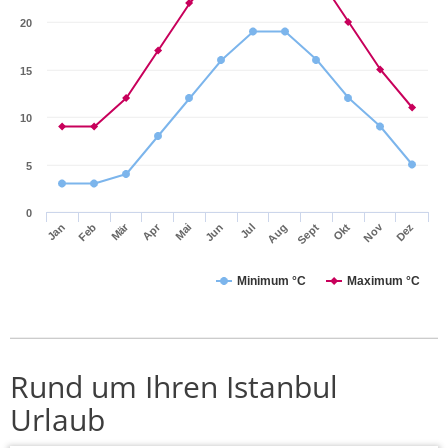
20
15
10
5
0
Mär
Apr
Nov
Jan
Feb
Mai
Jun
Jul
Aug
Sept
Okt
Dez
Minimum °C
Maximum °C
Rund um Ihren Istanbul
Urlaub