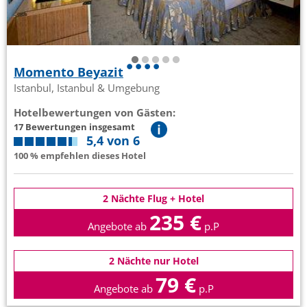
Momento Beyazit
Istanbul, Istanbul & Umgebung
Hotelbewertungen von Gästen:
17 Bewertungen insgesamt
5,4 von 6
100 % empfehlen dieses Hotel
2 Nächte Flug + Hotel
235 €
Angebote ab
p.P
2 Nächte nur Hotel
79 €
Angebote ab
p.P