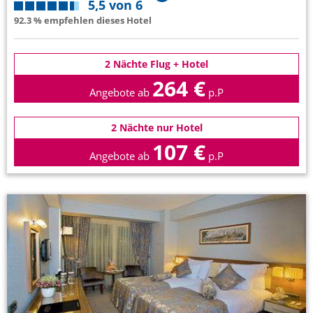
5,5 von 6
92.3 % empfehlen dieses Hotel
2 Nächte Flug + Hotel
264 €
Angebote ab
p.P
2 Nächte nur Hotel
107 €
Angebote ab
p.P