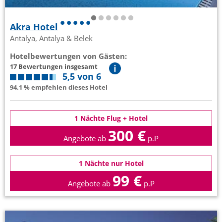
Akra Hotel
Antalya, Antalya & Belek
Hotelbewertungen von Gästen:
17 Bewertungen insgesamt
5,5 von 6
94.1 % empfehlen dieses Hotel
1 Nächte Flug + Hotel
300 €
Angebote ab
p.P
1 Nächte nur Hotel
99 €
Angebote ab
p.P