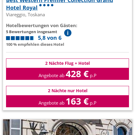
Best Western Premier Collection Grand
Hotel Royal
Viareggio, Toskana
Hotelbewertungen von Gästen:
5 Bewertungen insgesamt
5,8 von 6
100 % empfehlen dieses Hotel
2 Nächte Flug + Hotel
428 €
Angebote ab
p.P
2 Nächte nur Hotel
163 €
Angebote ab
p.P