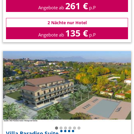
261 €
Angebote ab
p.P
2 Nächte nur Hotel
135 €
Angebote ab
p.P
Villa Paradiso Suite