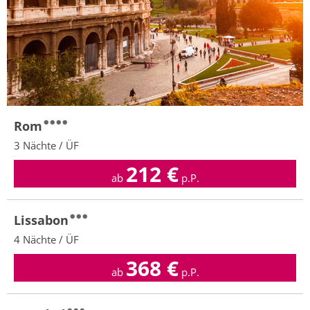
Rom
3 Nächte / ÜF
212
€
ab
p.P.
Lissabon
4 Nächte / ÜF
368
€
ab
p.P.