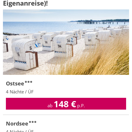
Eigenanreise)!
Ostsee
4 Nächte / ÜF
148
€
ab
p.P.
Nordsee
4 Nächte / ÜF