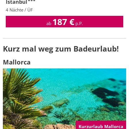
Istanbul
4 Nächte / ÜF
187
€
ab
p.P.
Kurz mal weg zum Badeurlaub!
Mallorca
Kurzurlaub Mallorca