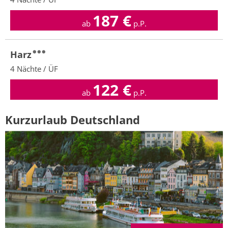
187
€
ab
p.P.
Harz
4 Nächte / ÜF
122
€
ab
p.P.
Kurzurlaub Deutschland