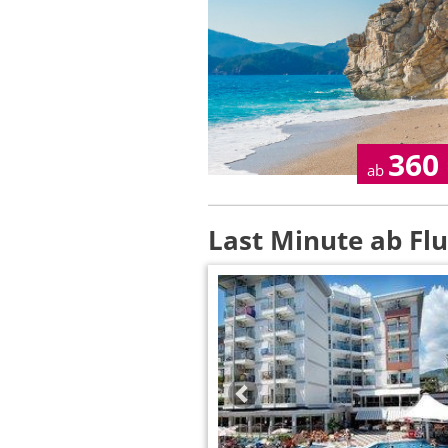
360
ab
Last Minute ab Fl