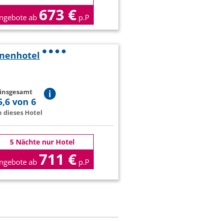
673 €
ngebote ab
p.P
enenhotel
 insgesamt
5,6 von 6
 dieses Hotel
5 Nächte nur Hotel
711 €
ngebote ab
p.P