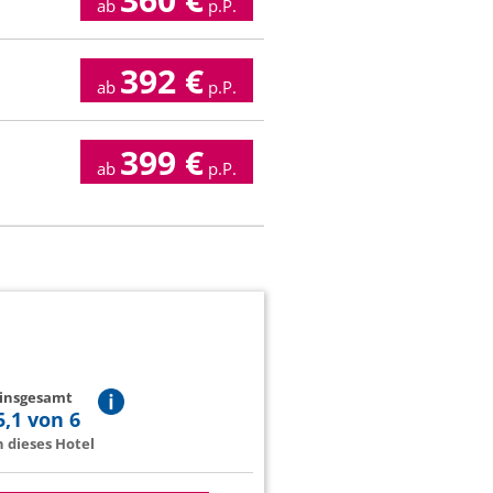
ab
p.P.
392
€
ab
p.P.
399
€
ab
p.P.
 insgesamt
5,1 von 6
 dieses Hotel