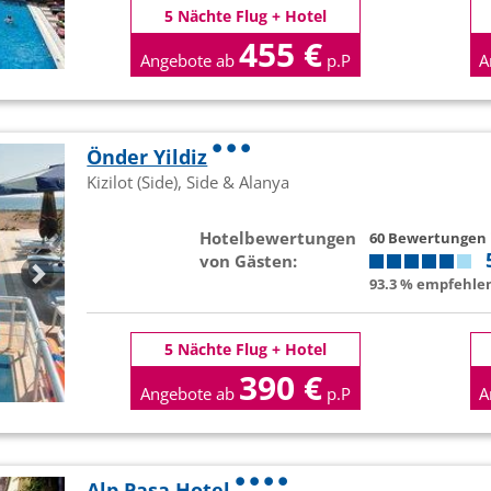
5 Nächte Flug + Hotel
455 €
Angebote ab
p.P
A
Önder Yildiz
Kizilot (Side), Side & Alanya
Hotelbewertungen
60 Bewertungen
von Gästen:
93.3 % empfehlen
5 Nächte Flug + Hotel
390 €
Angebote ab
p.P
A
Alp Pasa Hotel