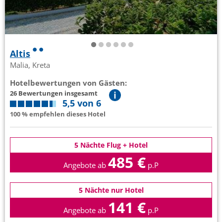
Altis
Malia, Kreta
Hotelbewertungen von Gästen:
26 Bewertungen insgesamt
5,5 von 6
100 % empfehlen dieses Hotel
5 Nächte Flug + Hotel
485 €
Angebote ab
p.P
5 Nächte nur Hotel
141 €
Angebote ab
p.P