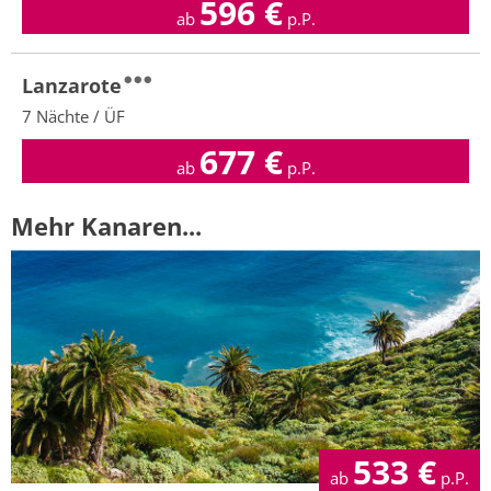
596
€
ab
p.P.
Lanzarote
7 Nächte / ÜF
677
€
ab
p.P.
Mehr Kanaren...
533
€
ab
p.P.