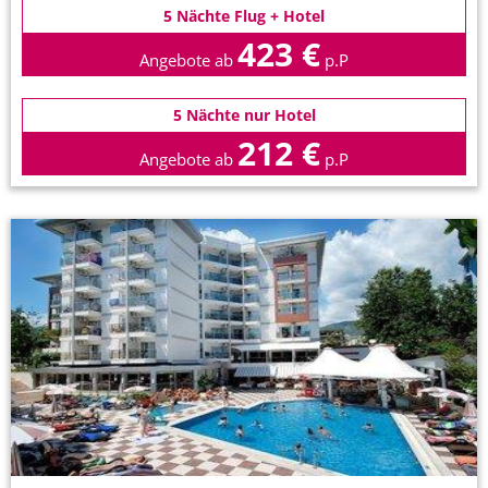
5 Nächte Flug + Hotel
423 €
Angebote ab
p.P
5 Nächte nur Hotel
212 €
Angebote ab
p.P