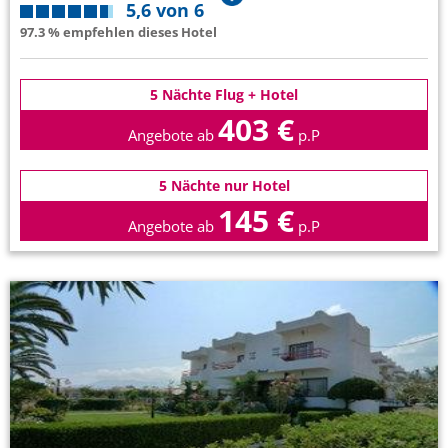
5,6 von 6
97.3 % empfehlen dieses Hotel
5 Nächte Flug + Hotel
403 €
Angebote ab
p.P
5 Nächte nur Hotel
145 €
Angebote ab
p.P