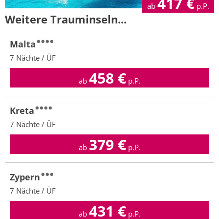
417
€
ab
p.P.
Weitere Trauminseln...
Malta
7 Nächte / ÜF
458
€
ab
p.P.
Kreta
7 Nächte / ÜF
379
€
ab
p.P.
Zypern
7 Nächte / ÜF
431
€
ab
p.P.