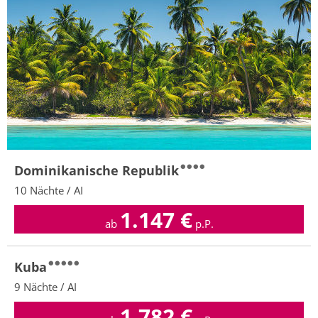
Dominikanische Republik
10 Nächte / AI
1.147
€
ab
p.P.
Kuba
9 Nächte / AI
1.782
€