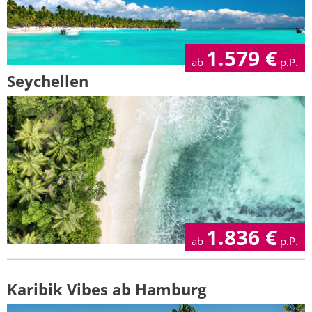
1.579
€
ab
p.P.
Seychellen
1.836
€
ab
p.P.
Karibik Vibes ab Hamburg