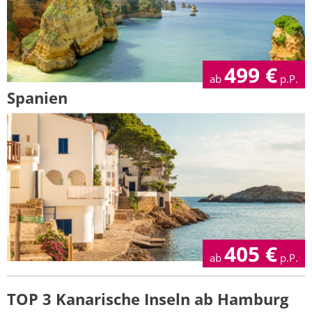
499
€
ab
p.P.
Spanien
405
€
ab
p.P.
TOP 3 Kanarische Inseln ab Hamburg