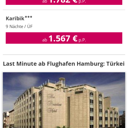
ab
p.P.
Karibik
9 Nächte / ÜF
1.567
€
ab
p.P.
Last Minute ab Flughafen Hamburg: Türkei