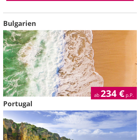
Bulgarien
234
€
ab
p.P.
Portugal