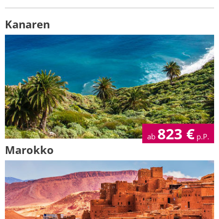
Kanaren
823
€
ab
p.P.
Marokko