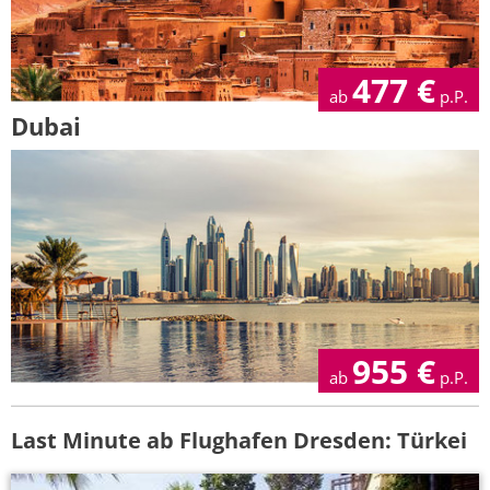
477
€
ab
p.P.
Dubai
955
€
ab
p.P.
Last Minute ab Flughafen Dresden: Türkei