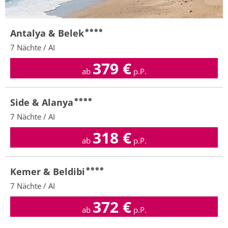
Antalya & Belek
7 Nächte / AI
379
€
ab
p.P.
Side & Alanya
7 Nächte / AI
318
€
ab
p.P.
Kemer & Beldibi
7 Nächte / AI
372
€
ab
p.P.