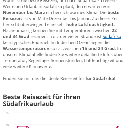
Wann ist die beste Reisezeit, um nach Südafrika zu reisen?
Wer einen Urlaub in Südafrika plant, den erwarten von
November bis März
ein herrlich warmes Klima. Die
beste
Reisezeit
ist von Mitte Dezember bis Januar. Zu dieser Zeit
herrscht überwiegend eine sehr
hohe Luftfeuchtigkeit
.
Flächenmässig können Sie mit Temperaturen zwischen
22
und 34 Grad
rechnen. Trotz der vielen Strände ist
Südafrika
kein typisches Badeziel. Im Indischen Ozean liegen die
Wassertemperaturen
so ca. zwischen
15 und 24 Grad
. In
unserer Klimatabelle finden Sie weitere detaillierte Infos über
Temperatur, Regentage, Sonnenstunden, Luftfeuchtigkeit und
viele weitere Klimawerte.
Finden Sie mit uns die ideale Reisezeit für
für Südafrika
!
Beste Reisezeit für ihren
Südafrikaurlaub
35
30