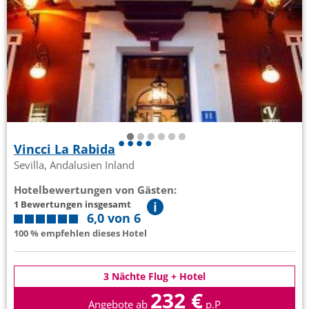
Vincci La Rabida
Sevilla, Andalusien Inland
Hotelbewertungen von Gästen:
1 Bewertungen insgesamt
6,0 von 6
100 % empfehlen dieses Hotel
3 Nächte Flug + Hotel
232 €
Angebote ab
p.P