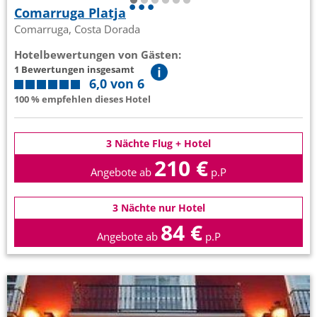
Comarruga Platja
Comarruga, Costa Dorada
Hotelbewertungen von Gästen:
1 Bewertungen insgesamt
6,0 von 6
100 % empfehlen dieses Hotel
3 Nächte Flug + Hotel
210 €
Angebote ab
p.P
3 Nächte nur Hotel
84 €
Angebote ab
p.P