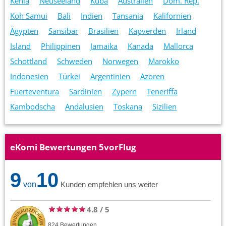
Kenia
Neuseeland
Kuba
Australien
Dom. Rep.
Koh Samui
Bali
Indien
Tansania
Kalifornien
Ägypten
Sansibar
Brasilien
Kapverden
Irland
Island
Philippinen
Jamaika
Kanada
Mallorca
Schottland
Schweden
Norwegen
Marokko
Indonesien
Türkei
Argentinien
Azoren
Fuerteventura
Sardinien
Zypern
Teneriffa
Kambodscha
Andalusien
Toskana
Sizilien
eKomi Bewertungen 5vorFlug
9
10
von
Kunden empfehlen uns weiter
4.8
/
5
824
Bewertungen