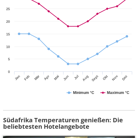
25
20
15
10
5
0
Mär
Apr
Nov
Jan
Feb
Mai
Jun
Jul
Aug
Sept
Okt
Dez
Minimum °C
Maximum °C
Südafrika Temperaturen genießen: Die
beliebtesten Hotelangebote